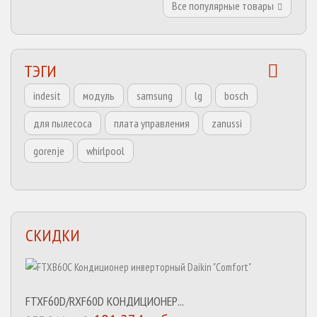
Все популярные товары
ТЭГИ
indesit
модуль
samsung
lg
bosch
для пылесоса
плата управления
zanussi
gorenje
whirlpool
СКИДКИ
FTXF60D/RXF60D КОНДИЦИОНЕР...