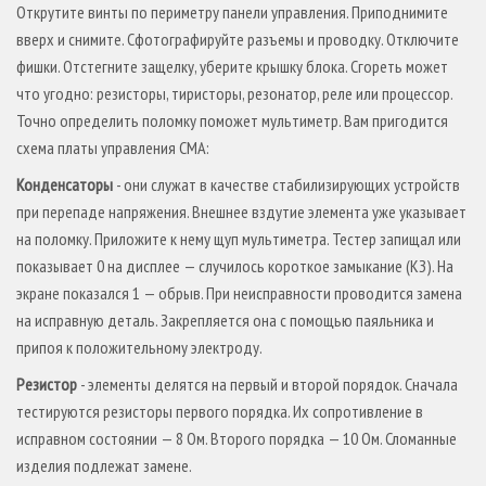
Открутите винты по периметру панели управления. Приподнимите
вверх и снимите. Сфотографируйте разъемы и проводку. Отключите
фишки. Отстегните защелку, уберите крышку блока. Сгореть может
что угодно: резисторы, тиристоры, резонатор, реле или процессор.
Точно определить поломку поможет мультиметр. Вам пригодится
схема платы управления СМА:
Конденсаторы
- они служат в качестве стабилизирующих устройств
при перепаде напряжения. Внешнее вздутие элемента уже указывает
на поломку. Приложите к нему щуп мультиметра. Тестер запищал или
показывает 0 на дисплее — случилось короткое замыкание (КЗ). На
экране показался 1 — обрыв. При неисправности проводится замена
на исправную деталь. Закрепляется она с помощью паяльника и
припоя к положительному электроду.
Резистор
- элементы делятся на первый и второй порядок. Сначала
тестируются резисторы первого порядка. Их сопротивление в
исправном состоянии — 8 Ом. Второго порядка — 10 Ом. Сломанные
изделия подлежат замене.