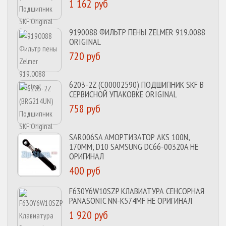
1 162 руб
Атлант
(9)
9190088 ФИЛЬТР ПЕНЫ ZELMER 919.0088
ORIGINAL
720 руб
6203-2Z (C00002590) ПОДШИПНИК SKF В
СЕРВИСНОЙ УПАКОВКЕ ORIGINAL
758 руб
SAR006SA АМОРТИЗАТОР AKS 100N,
170MM, D10 SAMSUNG DC66-00320A НЕ
ОРИГИНАЛ
400 руб
F630Y6W10SZP КЛАВИАТУРА СЕНСОРНАЯ
PANASONIC NN-K574MF НЕ ОРИГИНАЛ
1 920 руб