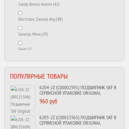
Candy, Iberna, Hoover
(42)
Electrolux, Zanussi, Aeg
(49)
Gorenje, Mora
(29)
Haier
(1)
Hansa
(1)
ПОПУЛЯРНЫЕ ТОВАРЫ
Indesit, Ariston
(78)
6204-2Z (C00002591) ПОДШИПНИК SKF В
СЕРВИСНОЙ УПАКОВКЕ ORIGINAL
LG
(102)
960 руб
Samsung
(97)
6205-2Z (C00013563) ПОДШИПНИК SKF В
СЕРВИСНОЙ УПАКОВКЕ ORIGINAL
Whirlpool, Bauknecht
(50)