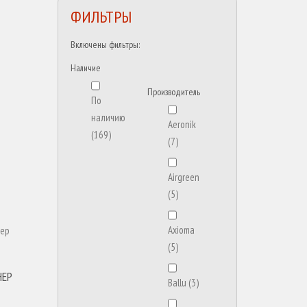
ФИЛЬТРЫ
Включены фильтры:
Наличие
Производитель
По
наличию
Aeronik
(169)
(7)
Airgreen
(5)
Axioma
(5)
НЕР
Ballu
(3)