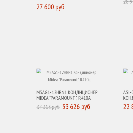
28 9
27 600 руб
К
КУПИТЬ
MSAG1-12HRN1 КОНДИЦИОНЕР
ASI-
MIDEA "PARAMOUNT", R410A
КОНД
33 626 руб
22 
37 363 руб
КУПИТЬ
К