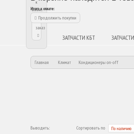
к
Итого, к оплате:
оплате:
Продолжить покупки
Оформить
заказ
ЗАПЧАСТИ КБТ
ЗАПЧАСТИ
Главная
Климат
Кондиционеры on-off
Выводить:
Сортировать по