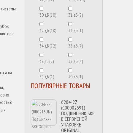
SmartWay
-системы
(5)
30 дБ
(10)
31 дБ
(2)
рубок
TCL
(10)
32 дБ
(18)
33 дБ
(1)
тилятора
Zanussi
34 дБ
(12)
36 дБ
(7)
(5)
37 дБ
(2)
38 дБ
(4)
ится ли
39 дБ
(1)
40 дБ
(1)
ПОПУЛЯРНЫЕ ТОВАРЫ
и,
ловно
6204-2Z
щностью
(C00002591)
ция
ПОДШИПНИК SKF
В СЕРВИСНОЙ
УПАКОВКЕ
ORIGINAL