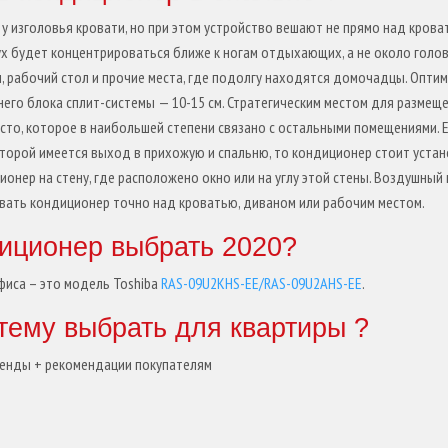
 у изголовья кровати, но при этом устройство вешают не прямо над крова
ух будет концентрироваться ближе к ногам отдыхающих, а не около голов
, рабочий стол и прочие места, где подолгу находятся домочадцы. Опти
его блока сплит-системы — 10-15 см. Стратегическим местом для размещ
сто, которое в наибольшей степени связано с остальными помещениями. 
оторой имеется выход в прихожую и спальню, то кондиционер стоит уста
ионер на стену, где расположено окно или на углу этой стены. Воздушный
ивать кондиционер точно над кроватью, диваном или рабочим местом.
диционер выбрать 2020?
фиса – это модель Toshiba
RAS-09U2KHS-EE/RAS-09U2AHS-EE
.
тему выбрать для квартиры ?
бренды + рекомендации покупателям