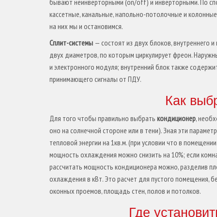
бывают неинверторными (on/off) и инверторными. По сп
кассетные,
канальные,
напольно-потолочные и колонные.
на них мы и остановимся.
Сплит-системы
— состоят из двух блоков, внутреннего 
двух диаметров, по которым циркулирует фреон. Наружны
и электронного модуля; внутренний блок также содержит
принимающего сигналы от ПДУ.
Как выб
Для того чтобы правильно выбрать
кондиционер
, необ
оно на солнечной стороне или в тени). Зная эти парам
тепловой энергии на 1кв.м. (при условии что в помещени
мощность охлаждения можно снизить на 10%; если комна
рассчитать мощность кондиционера можно, разделив п
охлаждения в кВт. Это расчет для пустого помещения, б
оконных проемов, площадь стен, полов и потолков.
Где установит