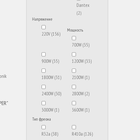
Dantex
(2)
Напряжение
Electrolux
Мощность
220V
(156)
(10)
700W
(35)
Gree
(6)
900W
(35)
1200W
(33)
Green
(7)
1800W
(31)
2100W
(1)
Haier
2400W
(30)
2800W
(15)
(2)
PER"
3000W
(1)
3600W
Hisense
(1)
(18)
Тип фреона
R32a
(38)
R410a
Jax
(16)
(126)