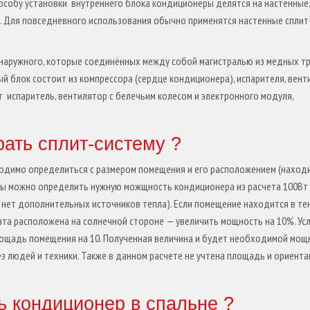
особу установки внутреннего блока кондиционеры делятся на настенные,
 Для повседневного использования обычно применятся настенные сплит
и наружного, которые соединённых между собой магистралью из медных т
й блок состоит из компрессора (сердце кондиционера), испарителя, вен
 испаритель, вентилятор с белечьим колесом и электронного модуля,
рать сплит-систему ?
ходимо определиться с размером помещения и его расположением (наход
етры можно определить нужную можщность кондиционера из расчета 100Вт
и нет дополнительных источников тепла). Если помещение находится в тен
та расположена на солнечной стороне — увеличить мощность на 10%. Ус
лощадь помещения на 10. Полученная величина и будет необходимой мо
ез людей и техники. Также в данном расчете не учтена площадь и ориента
ь кондиционер в спальне ?