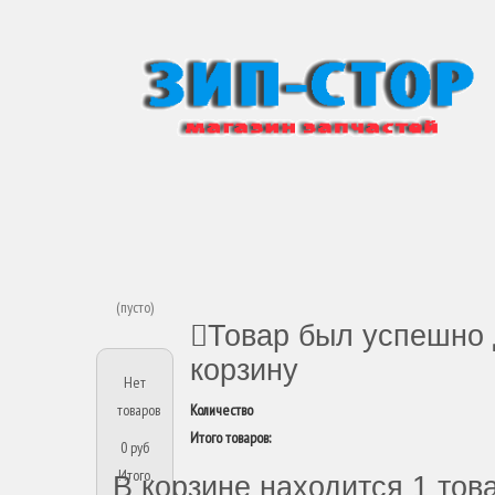
(пусто)
Товар был успешно 
корзину
Нет
товаров
Количество
Итого товаров:
0 руб
Итого,
В корзине находится 1 тов