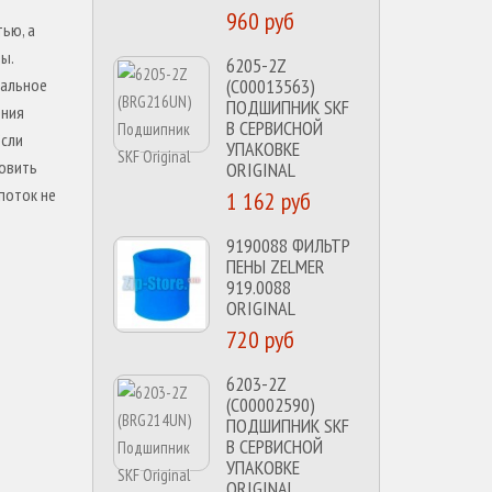
960 руб
тью, а
ы.
6205-2Z
мальное
(C00013563)
ПОДШИПНИК SKF
ения
В СЕРВИСНОЙ
Если
УПАКОВКЕ
новить
ORIGINAL
 поток не
1 162 руб
9190088 ФИЛЬТР
ПЕНЫ ZELMER
919.0088
ORIGINAL
720 руб
6203-2Z
(C00002590)
ПОДШИПНИК SKF
В СЕРВИСНОЙ
УПАКОВКЕ
ORIGINAL