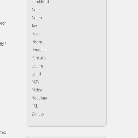
Euroklimat
Gree
Green
Jax
Haier
Hisense
НЕР
Hyundai
Kentatsu
Leberg
Loriot
MDV
Midea
Neoclima
TCL
Zanussi