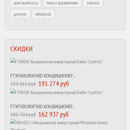
для пылесоса
плата управления
zanussi
gorenje
whirlpool
СКИДКИ
FTXF60D/RXF60D КОНДИЦИОНЕР...
191 274 руб
233 261 руб
FTXF50D/RXF50D КОНДИЦИОНЕР...
162 937 руб
198 704 руб