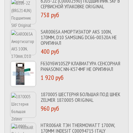
6203-2Z (C00002590) ПОДШИПНИК SKF В
СЕРВИСНОЙ УПАКОВКЕ ORIGINAL
758 руб
SAR006SA АМОРТИЗАТОР AKS 100N,
170MM, D10 SAMSUNG DC66-00320A НЕ
ОРИГИНАЛ
400 руб
F630Y6W10SZP КЛАВИАТУРА СЕНСОРНАЯ
PANASONIC NN-K574MF НЕ ОРИГИНАЛ
1 920 руб
1870005 ШЕСТЕРНЯ БОЛЬШАЯ ПОД ШНЕК
ZELMER 187.0005 ORIGINAL
960 руб
HTR006AR ТЭН THERMOWATT 1700W,
170MM INDESIT C00094715 ITALY