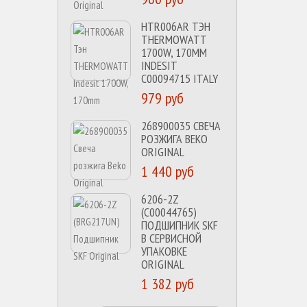
HTR006AR ТЭН
THERMOWATT
1700W, 170MM
INDESIT
C00094715 ITALY
979 руб
268900035 СВЕЧА
РОЗЖИГА BEKO
ORIGINAL
1 440 руб
6206-2Z
(C00044765)
ПОДШИПНИК SKF
В СЕРВИСНОЙ
УПАКОВКЕ
ORIGINAL
1 382 руб