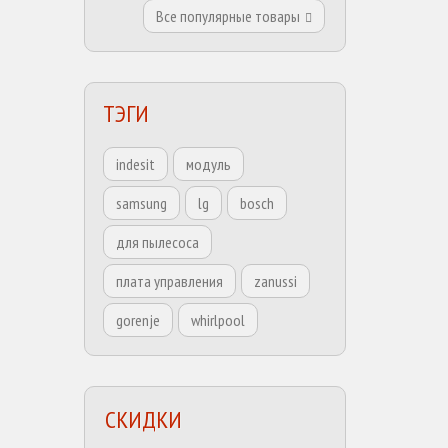
Все популярные товары
ТЭГИ
indesit
модуль
samsung
lg
bosch
для пылесоса
плата управления
zanussi
gorenje
whirlpool
СКИДКИ