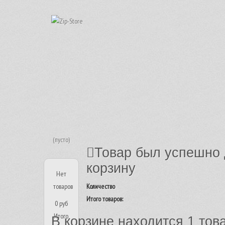
(пусто)
Товар был успешно 
корзину
Нет
товаров
Количество
Итого товаров:
0 руб
Итого,
В корзине находится 1 тов