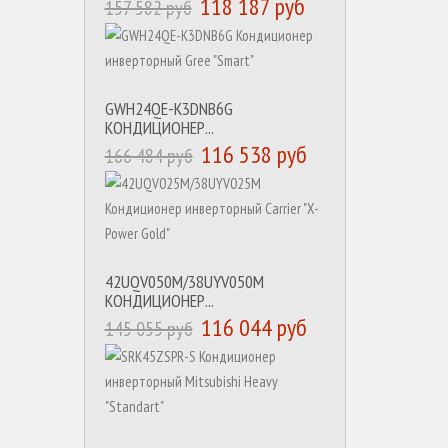
118 187 руб
157 582 руб
GWH24QE-K3DNB6G
КОНДИЦИОНЕР...
116 538 руб
166 484 руб
42UQV050M/38UYV050M
КОНДИЦИОНЕР...
116 044 руб
145 055 руб