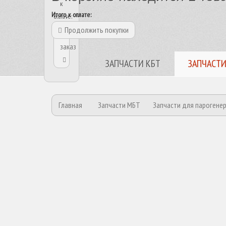
к
Итого, к оплате:
оплате:
Продолжить покупки
Оформить
заказ
ЗАПЧАСТИ КБТ
ЗАПЧАСТИ
Главная
Запчасти МБТ
Запчасти для парогене