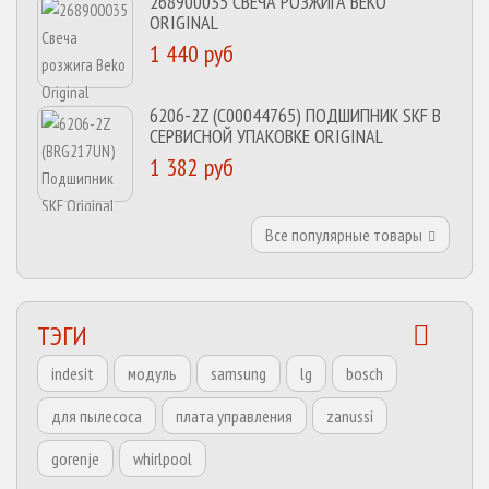
268900035 СВЕЧА РОЗЖИГА BEKO
ORIGINAL
1 440 руб
6206-2Z (C00044765) ПОДШИПНИК SKF В
СЕРВИСНОЙ УПАКОВКЕ ORIGINAL
1 382 руб
Все популярные товары
ТЭГИ
indesit
модуль
samsung
lg
bosch
для пылесоса
плата управления
zanussi
gorenje
whirlpool