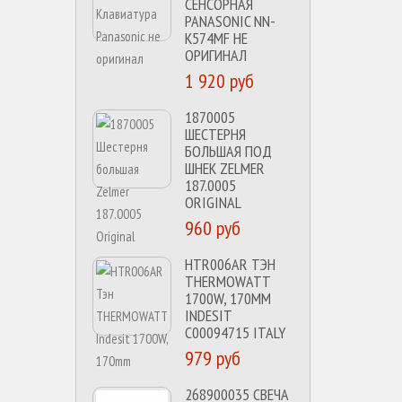
СЕНСОРНАЯ
PANASONIC NN-
K574MF НЕ
ОРИГИНАЛ
1 920 руб
1870005
ШЕСТЕРНЯ
БОЛЬШАЯ ПОД
ШНЕК ZELMER
187.0005
ORIGINAL
960 руб
HTR006AR ТЭН
THERMOWATT
1700W, 170MM
INDESIT
C00094715 ITALY
979 руб
268900035 СВЕЧА