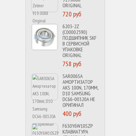
ORIGINAL
720 руб
6203-2Z
(C00002590)
ПОДШИПНИК SKF
В СЕРВИСНОЙ
УПАКОВКЕ
ORIGINAL
758 руб
SAR006SA
АМОРТИЗАТОР
AKS 100N, 170MM,
D10 SAMSUNG
DC66-00320A НЕ
ОРИГИНАЛ
400 руб
F630Y6W10SZP
КЛАВИАТУРА