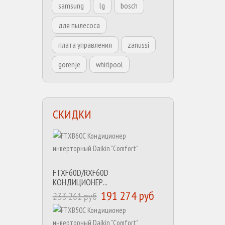
samsung
lg
bosch
для пылесоса
плата управления
zanussi
gorenje
whirlpool
СКИДКИ
FTXF60D/RXF60D
КОНДИЦИОНЕР...
191 274 руб
233 261 руб