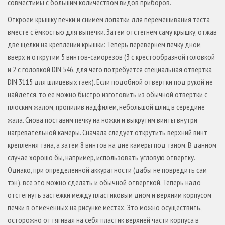
совместимы с большим количеством видов приборов.
Откроем крышку печки и снимем лопатки для перемешивания теста
вместе с ёмкостью для выпечки. Затем отстегнем саму крышку, отжав
две щелки на креплении крышки: Теперь перевернем печку дном
вверх и открутим 5 винтов-саморезов (3 с крестообразной головкой
и 2 с головкой DIN 546, для чего потребуется специальная отвертка
DIN 3115 для шлицевых гаек). Если подобной отвертки под рукой не
найдется, то её можно быстро изготовить из обычной отвертки с
плоским жалом, пропилив надфилем, небольшой шлиц в середине
жала. Снова поставим печку на ножки и выкрутим винты внутри
нагревательной камеры. Сначала следует открутить верхний винт
крепления тэна, а затем 8 винтов на дне камеры под тэном. В данном
случае хорошо бы, например, использовать угловую отвертку.
Однако, при определенной аккуратности (дабы не повредить сам
тэн), всё это можно сделать и обычной отверткой. Теперь надо
отстегнуть застежки между пластиковым дном и верхним корпусом
печки в отмеченных на рисунке местах. Это можно осуществить,
осторожно оттягивая на себя пластик верхней части корпуса в