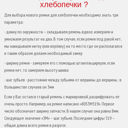
хлебопечки ?
Для выбора нового ремня для хлебопечки необходимо знать три
параметра:
- длину по окружности – складываем ремень вдвое, измеряем и
умножаем результат на два. В том случае, если ремня под рукой нет,
мы накидываем нитку (или верёвку) на то место где он располагался
и таким образом делаем необходимый замер
- ширину ремня - замеряем его с помощью штангельциркуля, если
ремня нет, то замеряем высоту шкива
- шаг зубьев - расстояние между зубьями от вершины до вершины, в
большинстве случаев он 3мм
Если у Вас остался старый ремень с маркировкой, расшифровать её
очень просто. Например, на ремне написано «80S3M519». Первое
число обозначает ширину запчасти. В нашем случае она равна 8мм.
Следующее значение «3M» – шаг зубьев. Последние цифры 519 –
общая длина всего ремня в разрезе.