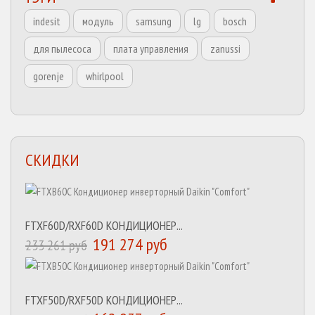
indesit
модуль
samsung
lg
bosch
для пылесоса
плата управления
zanussi
gorenje
whirlpool
СКИДКИ
FTXF60D/RXF60D КОНДИЦИОНЕР...
191 274 руб
233 261 руб
FTXF50D/RXF50D КОНДИЦИОНЕР...