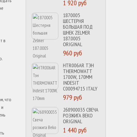
людать
1 920 руб
не
1870005
ШЕСТЕРНЯ
БОЛЬШАЯ ПОД
ШНЕК ZELMER
187.0005
т в
ORIGINAL
960 руб
о.
HTR006AR ТЭН
THERMOWATT
1700W, 170MM
INDESIT
C00094715 ITALY
979 руб
м, что
 и
268900035 СВЕЧА
ень
РОЗЖИГА BEKO
ORIGINAL
1 440 руб
ыть