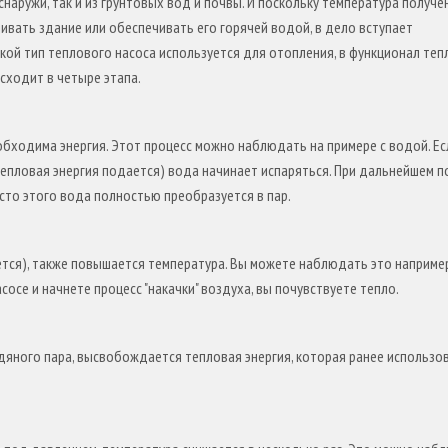
наружи, так и из грунтовых вод и почвы. И поскольку температура получе
ливать здание или обеспечивать его горячей водой, в дело вступает
акой тип теплового насоса используется для отопления, в функционал те
сходит в четыре этапа.
обходима энергия. Этот процесс можно наблюдать на примере с водой. Ес
тепловая энергия подается) вода начинает испаряться. При дальнейшем 
сто этого вода полностью преобразуется в пар.
ется), также повышается температура. Вы можете наблюдать это например
се и начнете процесс "накачки" воздуха, вы почувствуете тепло.
одяного пара, высвобождается тепловая энергия, которая ранее использо