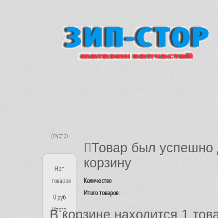
(пусто)
Товар был успешно 
корзину
Нет
товаров
Количество
Итого товаров:
0 руб
Итого,
В корзине находится 1 тов