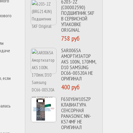
нного
6203-2Z
(C00002590)
ПОДШИПНИК SKF
плового
В СЕРВИСНОЙ
УПАКОВКЕ
ORIGINAL
758 руб
ли
SAR006SA
подаче
АМОРТИЗАТОР
AKS 100N, 170MM,
D10 SAMSUNG
DC66-00320A НЕ
, если
ОРИГИНАЛ
400 руб
F630Y6W10SZP
КЛАВИАТУРА
валась
СЕНСОРНАЯ
PANASONIC NN-
K574MF НЕ
ОРИГИНАЛ