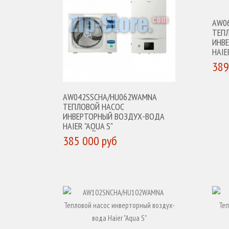
AW0
ТЕП
ИНВ
HAIE
389
К
AW042SSCHA/HU062WAMNA
ТЕПЛОВОЙ НАСОС
ИНВЕРТОРНЫЙ ВОЗДУХ-ВОДА
HAIER "AQUA S"
385 000 руб
КУПИТЬ