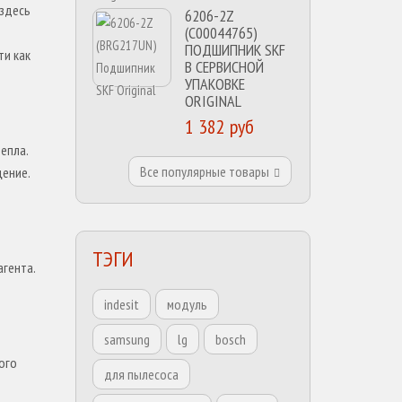
 здесь
6206-2Z
(C00044765)
ПОДШИПНИК SKF
ти как
В СЕРВИСНОЙ
УПАКОВКЕ
ORIGINAL
1 382 руб
епла.
Все популярные товары
щение.
ТЭГИ
гента.
indesit
модуль
samsung
lg
bosch
ого
для пылесоса