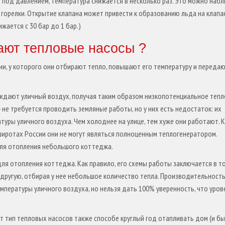
 под давлением, температура снижается в несколько раз. Это можно наб
 горелки. Открытие клапана может привести к образованию льда на клапа
жается с 30 бар до 1 бар.)
ают тепловые насосы ?
ии, у которого они отбирают тепло, повышают его температуру и передаю
лаждают уличный воздух, получая таким образом низкопотенциальное тепл
не требуется проводить земляные работы, но у них есть недостаток: их
уры уличного воздуха. Чем холоднее на улице, тем хуже они работают. К
 широтах России они не могут являться полноценным теплогенератором.
для отопления небольшого коттеджа.
ля отопления коттеджа. Как правило, его схемы работы заключается в то
 другую, отбирая у нее небольшое количество тепла. Производительность
мпературы уличного воздуха, но нельзя дать 100% уверенность, что уров
от тип тепловых насосов также способе круглый год отапливать дом (и б