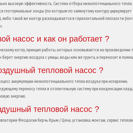
льно высокую эффективность. Система отбора низкопотенциаьного тепла
ся геотермальные зонды (по которым по замкнутому контуру циркулирует
), либо такой же контур раскладывается в горизонтальной плоскости (поч
ы.
ой насос и как он работает ?
ическому котлу, принцип работы, которых основывается на произведении т
 берет энергию воздуха с улицы, воды или же грунта, и переносит в поме
воздушный тепловой насос ?
оцесс аккумуляции низкопотенциального тепла воздуха при испарении,
ледующему переносу тепла в отопительную систему при конденсации хлада
ловую энергию.
оздушный тепловой насос ?
патория Феодосия Керчь Крым / Цена, установка, монтаж, сервис теплов