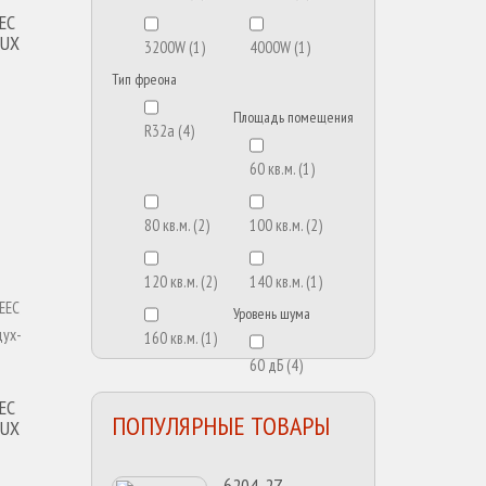
EC
LUX
3200W
(1)
4000W
(1)
Тип фреона
Площадь помещения
R32a
(4)
60 кв.м.
(1)
80 кв.м.
(2)
100 кв.м.
(2)
120 кв.м.
(2)
140 кв.м.
(1)
Уровень шума
160 кв.м.
(1)
60 дБ
(4)
EC
ПОПУЛЯРНЫЕ ТОВАРЫ
LUX
6204-2Z