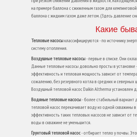
При резком снижении давления в жидкости, находящейся
на примере баллона с сжиженным газом для кемпинговой
баллона с жидким газом даже летом. (Здесь давление сни
Какие быв
Тепловые насосы
классифицируются - по источнику энерг
систему отопления.
Воздушные тепловые насосы
- первые в списке. Они ох
Данные тепловые насосы довольно просты в установке - 
эффективность и тепловая мощность зависит от температ
сожалению, без резервного котла в средних и северных
Воздушный тепловой насос Daikin Altherma установлен 
Водяные тепловые насосы
- более стабильный вариант д
тепловой насос перекачивает воду из одной скважины в
эффективность таких тепловых насосов не зависит от те
воды в скважине не уменьшится.
Грунтовый тепловой насос
- отбирает тепло у почвы. Эт