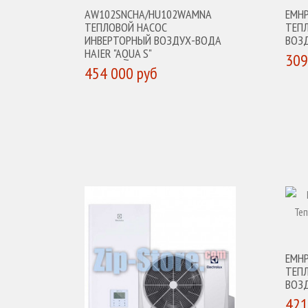
AW102SNCHA/HU102WAMNA
EMHP
ТЕПЛОВОЙ НАСОС
ТЕП
ИНВЕРТОРНЫЙ ВОЗДУХ-ВОДА
ВОЗ
HAIER "AQUA S"
309
454 000 руб
К
КУПИТЬ
EMHP
ТЕП
ВОЗ
421