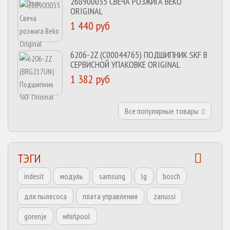
268900035 СВЕЧА РОЗЖИГА BEKO
ORIGINAL
1 440 руб
6206-2Z (C00044765) ПОДШИПНИК SKF В
СЕРВИСНОЙ УПАКОВКЕ ORIGINAL
1 382 руб
Все популярные товары
ТЭГИ
indesit
модуль
samsung
lg
bosch
для пылесоса
плата управления
zanussi
gorenje
whirlpool