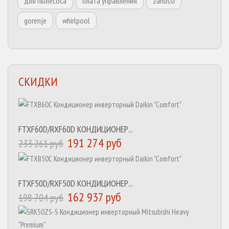
для пылесоса
плата управления
zanussi
gorenje
whirlpool
СКИДКИ
FTXF60D/RXF60D КОНДИЦИОНЕР...
191 274 руб
233 261 руб
FTXF50D/RXF50D КОНДИЦИОНЕР...
162 937 руб
198 704 руб