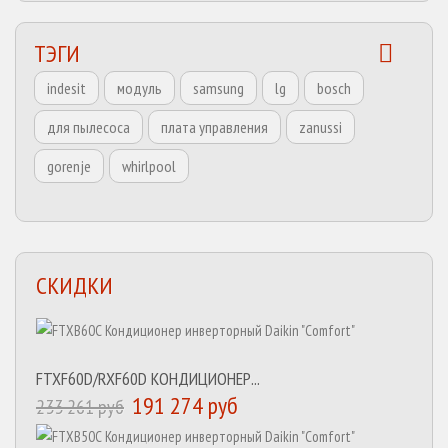
ТЭГИ
indesit
модуль
samsung
lg
bosch
для пылесоса
плата управления
zanussi
gorenje
whirlpool
СКИДКИ
FTXF60D/RXF60D КОНДИЦИОНЕР...
191 274 руб
233 261 руб