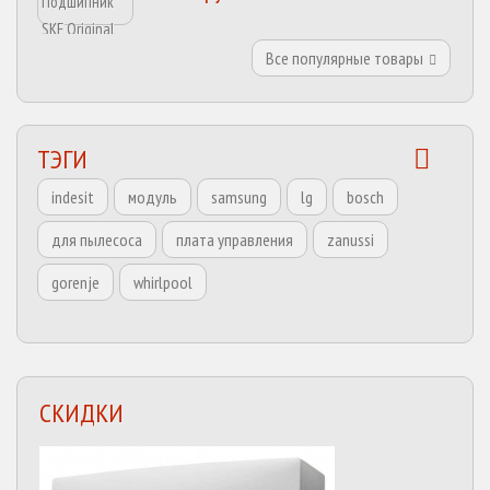
Все популярные товары
ТЭГИ
indesit
модуль
samsung
lg
bosch
для пылесоса
плата управления
zanussi
gorenje
whirlpool
СКИДКИ