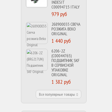
INDESIT
C00094715 ITALY
979 руб
268900035 СВЕЧА
РОЗЖИГА BEKO
ORIGINAL
1 440 руб
6206-2Z
(C00044765)
ПОДШИПНИК SKF
В СЕРВИСНОЙ
УПАКОВКЕ
ORIGINAL
1 382 руб
Все популярные товары