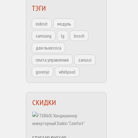
ТЭГИ
indesit
модуль
samsung
lg
bosch
для пылесоса
плата управления
zanussi
gorenje
whirlpool
СКИДКИ