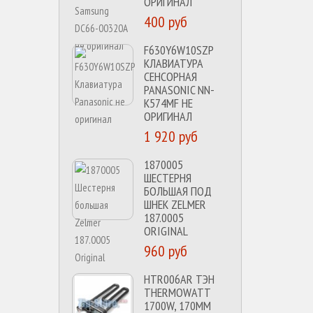
ОРИГИНАЛ
400 руб
F630Y6W10SZP
КЛАВИАТУРА
СЕНСОРНАЯ
PANASONIC NN-
K574MF НЕ
ОРИГИНАЛ
1 920 руб
1870005
ШЕСТЕРНЯ
БОЛЬШАЯ ПОД
ШНЕК ZELMER
187.0005
ORIGINAL
960 руб
HTR006AR ТЭН
THERMOWATT
1700W, 170MM