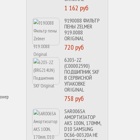
1 162 руб
9190088 ФИЛЬТР
ПЕНЫ ZELMER
919.0088
ORIGINAL
720 руб
6203-2Z
(C00002590)
ПОДШИПНИК SKF
В СЕРВИСНОЙ
УПАКОВКЕ
ORIGINAL
ионер
758 руб
SAR006SA
АМОРТИЗАТОР
AKS 100N, 170MM,
D10 SAMSUNG
DC66-00320A НЕ