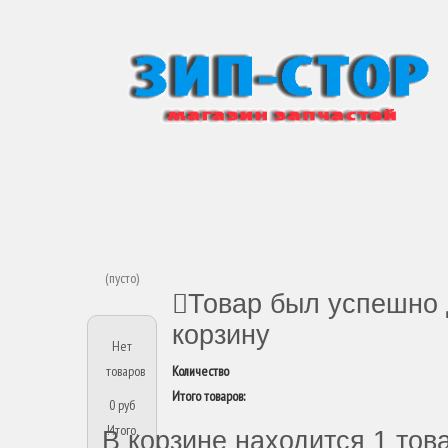
(пусто)
Товар был успешно 
корзину
Нет
товаров
Количество
Итого товаров:
0 руб
Итого,
В корзине находится 1 тов