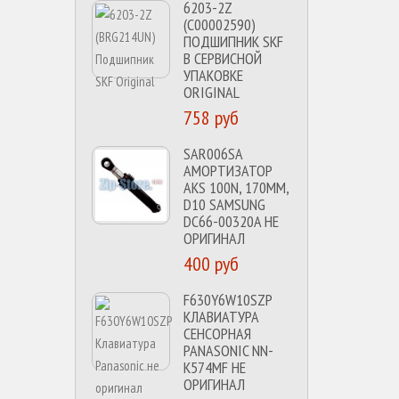
6203-2Z
(C00002590)
ПОДШИПНИК SKF
В СЕРВИСНОЙ
УПАКОВКЕ
ORIGINAL
758 руб
SAR006SA
АМОРТИЗАТОР
AKS 100N, 170MM,
D10 SAMSUNG
DC66-00320A НЕ
ОРИГИНАЛ
400 руб
F630Y6W10SZP
КЛАВИАТУРА
СЕНСОРНАЯ
PANASONIC NN-
K574MF НЕ
ОРИГИНАЛ