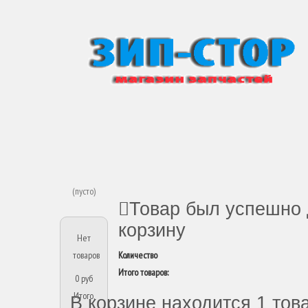
(пусто)
Товар был успешно 
корзину
Нет
товаров
Количество
Итого товаров:
0 руб
Итого,
В корзине находится 1 тов