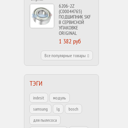
6206-2Z
(C00044765)
ПОДШИПНИК SKF
В СЕРВИСНОЙ
УПАКОВКЕ
ORIGINAL
1 382 руб
Все популярные товары
ТЭГИ
indesit
модуль
samsung
lg
bosch
для пылесоса