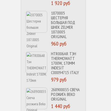
1 920 руб
1870005
ШЕСТЕРНЯ
БОЛЬШАЯ ПОД
ШНЕК ZELMER
187.0005
ORIGINAL
960 руб
HTR006AR ТЭН
THERMOWATT
1700W, 170MM
INDESIT
C00094715 ITALY
979 руб
268900035 СВЕЧА
РОЗЖИГА BEKO
ORIGINAL
1 440 руб