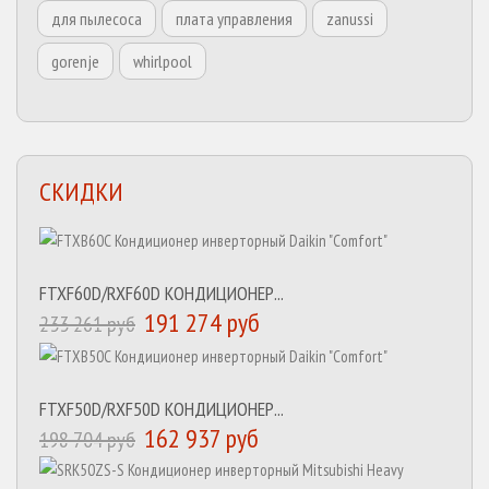
для пылесоса
плата управления
zanussi
gorenje
whirlpool
СКИДКИ
FTXF60D/RXF60D КОНДИЦИОНЕР...
191 274 руб
233 261 руб
FTXF50D/RXF50D КОНДИЦИОНЕР...
162 937 руб
198 704 руб