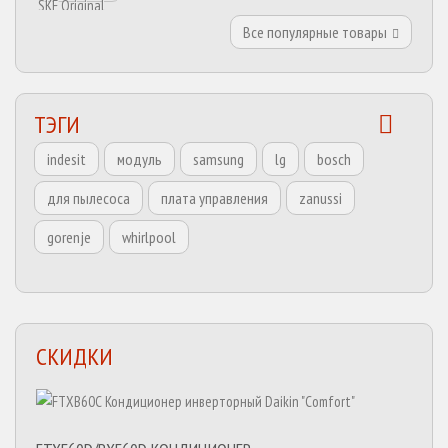
Все популярные товары
ТЭГИ
indesit
модуль
samsung
lg
bosch
для пылесоса
плата управления
zanussi
gorenje
whirlpool
СКИДКИ