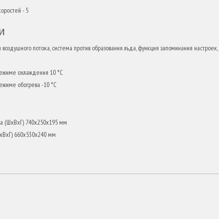
оростей - 5
и
воздушного потока, система против образования льда, функция запоминания настроек,
режиме охлаждения 10 °С
ежиме обогрева -10 °С
ра (ШxВxГ) 740x250x195 мм
ШxВxГ) 660x530x240 мм