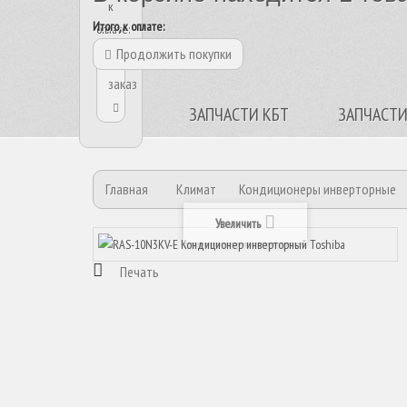
к
Итого, к оплате:
оплате:
Продолжить покупки
Оформить
заказ
ЗАПЧАСТИ КБТ
ЗАПЧАСТИ
Главная
Климат
Кондиционеры инверторные
Увеличить
Печать