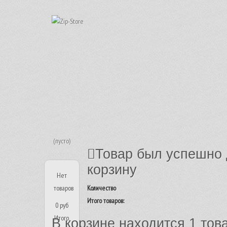
(пусто)
Товар был успешно 
корзину
Нет
товаров
Количество
Итого товаров:
0 руб
Итого,
В корзине находится 1 тов