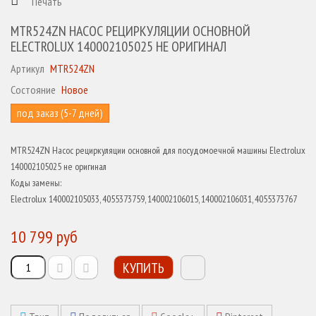
Печать
MTR524ZN НАСОС РЕЦИРКУЛЯЦИИ ОСНОВНОЙ
ELECTROLUX 140002105025 НЕ ОРИГИНАЛ
Артикул
MTR524ZN
Состояние
Новое
под заказ (5-7 дней)
MTR524ZN Насос рециркуляции основной для посудомоечной машины Electrolux
140002105025 не оригинал
Коды замены:
Electrolux 140002105033, 4055373759, 140002106015, 140002106031, 4055373767
10 799 руб
КУПИТЬ