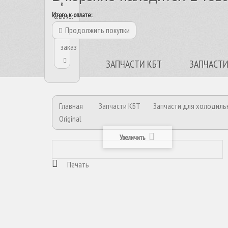
к
Итого, к оплате:
оплате:
Продолжить покупки
Оформить
заказ
ЗАПЧАСТИ КБТ
ЗАПЧАСТИ
Главная
Запчасти КБТ
Запчасти для холодиль
Original
Увеличить
Печать