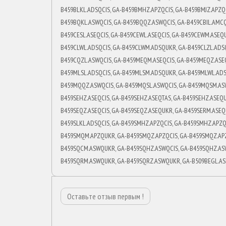
B459BLKL.ADSQCIS, GA-B459BMHZ.APZQCIS, GA-B459BMJZ.APZQ
B459BQKL.ASWQCIS, GA-B459BQQZ.ASWQCIS, GA-B459CBIL.AMCQ
B459CESL.ASEQCIS, GA-B459CEWL.ASEQCIS, GA-B459CEWM.ASEQU
B459CLWL.ADSQCIS, GA-B459CLWM.ADSQUKR, GA-B459CLZL.ADSQ
B459CQZL.ASWQCIS, GA-B459MEQM.ASEQCIS, GA-B459MEQZ.ASEQ
B459MLSL.ADSQCIS, GA-B459MLSM.ADSQUKR, GA-B459MLWL.ADS
B459MQQZ.ASWQCIS, GA-B459MQSL.ASWQCIS, GA-B459MQSM.ASW
B459SEHZ.ASEQCIS, GA-B459SEHZ.ASEQTAS, GA-B459SEHZ.ASEQU
B459SEQZ.ASEQCIS, GA-B459SEQZ.ASEQUKR, GA-B459SERM.ASEQ
B459SLKL.ADSQCIS, GA-B459SMHZ.APZQCIS, GA-B459SMHZ.APZQ
B459SMQM.APZQUKR, GA-B459SMQZ.APZQCIS, GA-B459SMQZ.APZ
B459SQCM.ASWQUKR, GA-B459SQHZ.ASWQCIS, GA-B459SQHZ.ASW
B459SQRM.ASWQUKR, GA-B459SQRZ.ASWQUKR, GA-B509BEGL.AS
Оставьте отзыв первым !