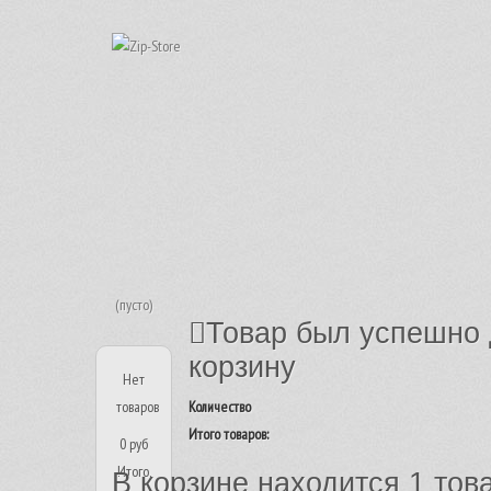
(пусто)
Товар был успешно 
корзину
Нет
товаров
Количество
Итого товаров:
0 руб
Итого,
В корзине находится 1 тов