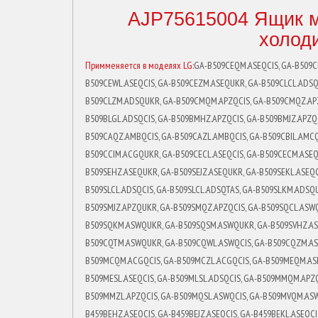
AJP75615004 Ящик м
холоди
Примменяется в моделях LG:
GA-B509CEQM.ASEQCIS, GA-B509CE
B509CEWL.ASEQCIS, GA-B509CEZM.ASEQUKR, GA-B509CLCL.ADSQC
B509CLZM.ADSQUKR, GA-B509CMQM.APZQCIS, GA-B509CMQZ.APZQ
B509BLGL.ADSQCIS, GA-B509BMHZ.APZQCIS, GA-B509BMJZ.APZQC
B509CAQZ.AMBQCIS, GA-B509CAZL.AMBQCIS, GA-B509CBIL.AMCQ
B509CCIM.ACGQUKR, GA-B509CECL.ASEQCIS, GA-B509CECM.ASEQU
B509SEHZ.ASEQUKR, GA-B509SEJZ.ASEQUKR, GA-B509SEKL.ASEQC
B509SLCL.ADSQCIS, GA-B509SLCL.ADSQTAS, GA-B509SLKM.ADSQ
B509SMJZ.APZQUKR, GA-B509SMQZ.APZQCIS, GA-B509SQCL.ASWQ
B509SQKM.ASWQUKR, GA-B509SQSM.ASWQUKR, GA-B509SVHZ.ASW
B509CQTM.ASWQUKR, GA-B509CQWL.ASWQCIS, GA-B509CQZM.AS
B509MCQM.ACGQCIS, GA-B509MCZL.ACGQCIS, GA-B509MEQM.ASE
B509MESL.ASEQCIS, GA-B509MLSL.ADSQCIS, GA-B509MMQM.APZ
B509MMZL.APZQCIS, GA-B509MQSL.ASWQCIS, GA-B509MVQM.ASWQ
B459BEHZ.ASEQCIS, GA-B459BEJZ.ASEQCIS, GA-B459BEKL.ASEQCI