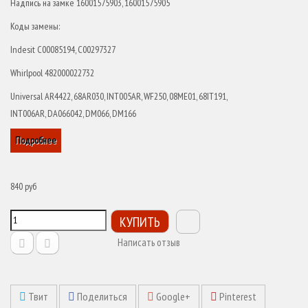
Надпись на замке 16001575903, 16001575905
Коды замены:
Indesit C00085194, C00297327
Whirlpool 482000022732
Universal AR4422, 68AR030, INT005AR, WF250, 08ME01, 68IT191,
INT006AR, DA066042, DM066, DM166
Подробнее
840 руб
КУПИТЬ
Написать отзыв
Твит
Поделиться
Google+
Pinterest