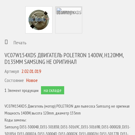
Печать
VC07W154XDS ДВИГАТЕЛЬ POLETRON 1400W, H120MM,
D135MM SAMSUNG НЕ ОРИГИНАЛ
Артикул
2.02.01.019
Состояние
Новое
1
на складе
Элемент продукции
VC07W154XDS Двигатель (мотор) POLETRON для пылесоса Samsung не оригинал
Мощность 1400W, высота 120mm, диаметр 135mm
Коды замены:
Samsung DJ31-30004B, DJ31-30183B, DJ31-30169C, DJ31-30169B, DJ31-00002B, DJ31-
30183H, DJ31-00002A, DJ31-30004D, DJ31-00002K, DJ31-00002H, DJ31-30177B, DJ31-