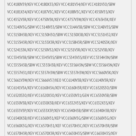
VCC4180V39/XEV VCC4180X33/XEV VCC4181V34/XEV VCC4181V3O/SBW
VCC4181X34/XEV VCC4187V3C/XEV VCC4188V3C/XEV VCC4350V35/XEV
VCC4352V3R/XEV VCC4750V3K/XEV VCC4757V3W/XEV VCC4765H3K/XEV
VCC5140V3G/SBW VCC5148V33/SBW VCC514AV3B/SBW VCC514BV3S/SBW
VCC5150H3B/XEV VCC5150H3O/SBW VCC5150X3B/XEV VCC5151H32/XEV
VCC5155H3R/XEV VCC5155X3R/XEV VCC5158H3R/SBW VCC5240S3K/XEV
VCC5241S3K/XEV VCC5250V32/XEV VCC5251V3R/XEV VCC5252V3B/XEV
VCC5345V3B/SBW VCC5345V3S/SBW VCC5345V3S/XEV VCC5354H3N/SBW
VCC5355H3B/SBW VCC5355H3B/XEV VCC5356H3N/SBW VCC5356H3N/XEV
VCC5357H31/XEV VCC5357H3W/SBW VCC5357H3W/XEV VCC5660V3K/XEV
VCC5661V3W/XEV VCC5666V37/XEO VCC6140V3B/XEV VCC6140V3R/XEV
VCC6141V3A/XEV VCC6160H3A/XEV VCC6160H3R/XEV VCC6520S3O/SBW
VCC6520S3O/XEV VCC6520X3O/XEV VCC6530V31/GEN VCC6530V3B/SBW
VCC6530V3B/XEV VCC6530X3B/XEV VCC6532V3S/XEV VCC6532X3S/XEV
VCC6533V3P/XEV VCC6533X3P/XEV VCC6540H3B/SBW VCC6540H3B/XEV
VCC6540X3B/XEV VCC6560V31/XEP VCC6560V3G/SBW VCC6560V3G/XEV
VCC6560X3G/XEV VCC6570H31/XEF VCC6570H3C/XEV VCC6570H3R/SBW
VCC6570H3R/XEV VCC6570X3R/XEV VCC6630H3S/SBW VCC6630H3S/XEV