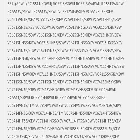
5511(ABWU) RC-5511(KBWU) RC5513/SBWU RC5513V/ABWU RC5513V/KBWU
RC5513V/MBWU RC5513V/SBWU VC5512SU3P/XEV VC5512SU3R/XEV
VC5513VN3R/XEZ VC5513VX3R/XEV VC5913SN3S/KBW VC5913SN3S/SBW
VC5913SN3S/XEV VC5913VN3G/SBW VC5913VN3G/XEV VC6013SN3B/KBW
VC6013SN3B/SBW VC6013SN3B/XEV VC6023SN3B/XEV VC6713HN3P/SBW
VC6713HN3S/KBW VC6713HN3S/SBW VC6713HN3S/XEV VC6713HX3S/XEV
VC6713SN3S/KBW VC6713SN3S/SBW VC6713SN3S/XEV VC6713SN3Y/SBW
VC7113HN3B/SBW VC7113HN3B/XEV VC7113HN3D/SBW VC7113HN3D/XEV
VC7113HN3S/KBW VC7113HN3S/SBW VC7113HN3S/XEV VC7113HN3W/SBW
VC7113HN3W/XEV VC7113HN3X/SBW VC7113HN3X/XEV VC7113SN3B/KBW
VC7113SN3B/SBW VC7113SN3B/XEV VC7413SN3R/XEV VC7413SN3Y/SBW
VC7413VN3B/KBW VC7413VN3B/SBW VC7413VN3S/XEV RC5511/ABWU
RC5511/KBWU RC5511/MBWU RC5511/SBWU VC5511SX3R/XEZ
VC5914VN3S/ITM VC5914VN3V/KBW VC5914VN3V/XEV VC6714FN3G/KBW
VC6714FN3G/XEV VC6714HN3S/ITM VC6714HN3S/XEV VC6714HT3S/KBW
VC6714HT3S/XEV VC7114HN3S/XEV VC7114HT3S/KBW VC7114HT3S/XEV
VC7414VN3R/KBW VC7414VN3R/XEV VC5853SU3B/XEV VC5853SU3K/XEV
VCC4023S3K/XEV VCC4040V3B/BOL VCC4180V33/SBW VCC4180V33/XEV