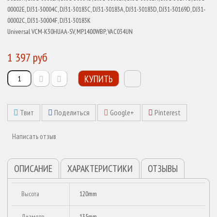
00002E, DJ31-30004C, DJ31-30183C, DJ31-30183A, DJ31-30183D, DJ31-30169D, DJ31-
00002C, DJ31-30004F, DJ31-30183K
Universal VCM-K30HUAA-SV, MP1400WBP, VAC034UN
1 397 руб
КУПИТЬ
Твит
Поделиться
Google+
Pinterest
Написать отзыв
ОПИСАНИЕ
ХАРАКТЕРИСТИКИ
ОТЗЫВЫ
Высота
120mm
Диаметр
135mm