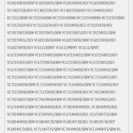
VC6014SN3K/KBW VC6014SN3K/SBW VC6014SN3K/XEV VC6014SN3R/XEV
VCC4023S3B/XEV VCC4023S3K/XEV VCC4023S3W/XEV VCC6940H3S/XEV
RC5513/SBWU RC5513V/ABWU RC5513V/KBWU RC5513V/MBWU RC5513V/SBWU
VC5512SU3P/XEV VC5512SU3R/XEV VC5513VN3R/XEZ VC5513VX3R/XEV
VC5913SN3S/KBW VC5913SN3S/SBW VC5913SN3S/XEV VC5913VN3G/SBW
VC5913VN3G/XEV VC6013SN3B/KBW VC6013SN3B/SBW VC6013SN3B/XEV
VC6023SN3B/XEV VC6111/KBWT VC6111/MBWT VC6111/SBWT
VC6713HN3P/SBW VC6713HN3S/KBW VC6713HN3S/SBW VC6713HN3S/XEV
VC6713HX3S/XEV VC6713SN3S/KBW VC6713SN3S/SBW VC6713SN3S/XEV
VC6713SN3Y/SBW VC7113HN3B/SBW VC7113HN3B/XEV VC7113HN3D/SBW
VC7113HN3D/XEV VC7113HN3S/KBW VC7113HN3S/SBW VC7113HN3S/XEV
VC7113HN3W/SBW VC7113HN3W/XEV VC7113HN3X/SBW VC7113HN3X/XEV
VC7113SN3B/KBW VC7113SN3B/SBW VC7113SN3B/XEV VC7413SN3R/XEV
VC7413SN3Y/SBW VC7413VN3B/KBW VC7413VN3B/SBW VC7413VN3S/XEV
VC6714HN3S/SBW VC5814HN3B/BOL VC5814HN3M/BOL VC5814VN3K/BOL
VC5914VN3V/SBW VC6714FN3G/SBW VC6714HN3S/BOL VC6714HT3S/SBW
VC6814HN3B/SBW VC6814VC3B/SBW VC6814VC3B/XEC VC6814VC3B/XEP
VC6814VC3V/BOL VC7114HT3S/SBW VC7414VN3R/SBW VCC6940H3S/SBW RC-