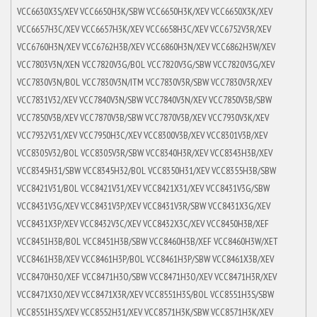
VCC6630X3S/XEV VCC6650H3K/SBW VCC6650H3K/XEV VCC6650X3K/XEV
VCC6657H3C/XEV VCC6657H3K/XEV VCC6658H3C/XEV VCC6752V3R/XEV
VCC6760H3N/XEV VCC6762H3B/XEV VCC6860H3N/XEV VCC6862H3W/XEV
VCC7803V3N/XEN VCC7820V3G/BOL VCC7820V3G/SBW VCC7820V3G/XEV
VCC7830V3N/BOL VCC7830V3N/ITM VCC7830V3R/SBW VCC7830V3R/XEV
VCC7831V32/XEV VCC7840V3N/SBW VCC7840V3N/XEV VCC7850V3B/SBW
VCC7850V3B/XEV VCC7870V3B/SBW VCC7870V3B/XEV VCC7930V3K/XEV
VCC7932V31/XEV VCC7950H3C/XEV VCC8300V3B/XEV VCC8301V3B/XEV
VCC8305V32/BOL VCC8305V3R/SBW VCC8340H3R/XEV VCC8343H3B/XEV
VCC8345H31/SBW VCC8345H32/BOL VCC8350H31/XEV VCC8355H3B/SBW
VCC8421V31/BOL VCC8421V31/XEV VCC8421X31/XEV VCC8431V3G/SBW
VCC8431V3G/XEV VCC8431V3P/XEV VCC8431V3R/SBW VCC8431X3G/XEV
VCC8431X3P/XEV VCC8432V3C/XEV VCC8432X3C/XEV VCC8450H3B/XEF
VCC8451H3B/BOL VCC8451H3B/SBW VCC8460H3B/XEF VCC8460H3W/XET
VCC8461H3B/XEV VCC8461H3P/BOL VCC8461H3P/SBW VCC8461X3B/XEV
VCC8470H3O/XEF VCC8471H3O/SBW VCC8471H3O/XEV VCC8471H3R/XEV
VCC8471X3O/XEV VCC8471X3R/XEV VCC8551H3S/BOL VCC8551H3S/SBW
VCC8551H3S/XEV VCC8552H31/XEV VCC8571H3K/SBW VCC8571H3K/XEV