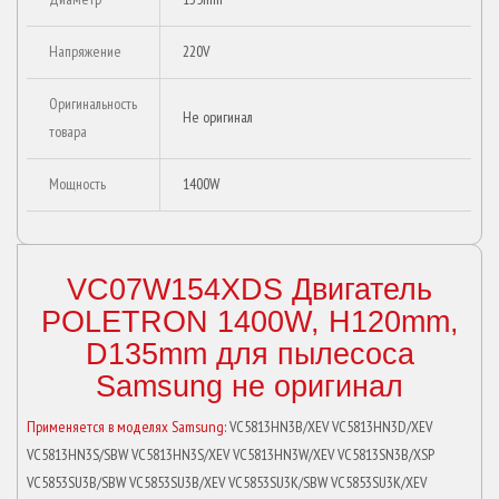
Напряжение
220V
Оригинальность
Не оригинал
товара
Мощность
1400W
VC07W154XDS Двигатель
POLETRON 1400W, H120mm,
D135mm для пылесоса
Samsung не оригинал
Применяется в моделях Samsung:
VC5813HN3B/XEV VC5813HN3D/XEV
VC5813HN3S/SBW VC5813HN3S/XEV VC5813HN3W/XEV VC5813SN3B/XSP
VC5853SU3B/SBW VC5853SU3B/XEV VC5853SU3K/SBW VC5853SU3K/XEV