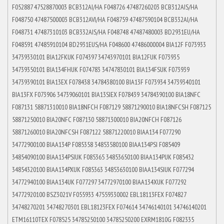
F052887 47528870003 BCB312AI/HA F048726 47487260203 BCB312AIS/HA
F048750 47487500003 BCB312AVI/HA F048759 47487590104 BCB332AI/HA
F048731 47487310103 BCB332AIS/HA F048748 47487480003 BD2931EU/HA
F048591 47485910104 BD2931EUS/HA F048600 47486000004 BIA12F F073933
34739330101 BIA12FKUK F074397 34743970101 BIA12FUK F073935
34739350101 BIA134FHUK F074783 34747830101 BIA134FSUK F073939
34739390101 BIA13EX F078438 34784380100 BIA13F F073934 34739340101
BIA13FX F073906 34739060101 BIA13SIEX F078439 34784390100 BIA18NFC
F087131 58871310010 BIA18NFCH F087129 58871290010 BIA18NFCSH F087125
58871250010 BIA20NFC F087130 58871300010 BIA20NFCH F087126
58871260010 BIA20NFCSH F087122 58871220010 BIAA134 F077290
34772900100 BIAA134P F085358 34853580100 BIAA134PSI F085409
34854090100 BIAA134PSIUK F085365 34853650100 BIAA134PUK F085432
34854320100 BIAA134PXUK F085363 34853630100 BIAA134SIUK F077294
34772940100 BIAA134UK F077297 34772970100 BIAA134XUK F077292
34772920100 BSZ3021V F055933 47559330002 EBL18113FEX F074827
34748270201 34748270301 EBL18123FEX F074614 34746140101 34746140201
ETM16110TEX F078525 34785250100 34785250200 EXRM1810G F082335