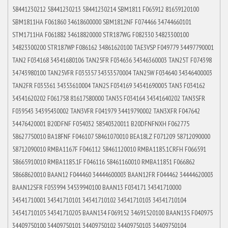
58441230212 58441230213 58441230214 SBM1811 F065912 81659120100
SBM1811HA F061860 34618600000 SBM1812NF F074466 34744660101
STM1711HA F061882 34618820000 STR187WG F082330 34823300100
34823300200 STR187WP F086162 34861620100 TAE3VSP F049779 34497790001
TAN2 F034168 34341680106 TAN25FR F034636 34346360003 TAN25T F074398
34743980100 TAN25VFR F035357 34353570004 TAN25W F034640 34346400003
TAN2FR F035361 34353610004 TAN2S F034169 34341690005 TAN3 F034162
34341620202 F061758 81617580000 TAN3S F034164 34341640202 TAN3SFR
F039543 34395430002 TAN3VFR F041979 34419790002 TAN3XFR F047642
34476420001 B20DFNF F054032 58540320011 B20DFNFNXH F062775
58627750010 BA18FNF F046107 58461070010 BEA18LZ F071209 58712090000
58712090010 RMBA1167F F046112 58461120010 RMBA1185.1CRFH F066591
58665910010 RMBA1185.1F F046116 58461160010 RMBA11851 F066862
58668620010 BAAN12 F044460 34444600003 BAAN12FR F044462 34444620003
BAAN12SFR F053994 34539940100 BAAN13 F034171 34341710000
34341710001 34341710101 34341710102 34341710103 34341710104
34341710105 34341710205 BAAN134 F069152 34691520100 BAAN13S F040975
34409750100 34409750101 34409750102 34409750103 34409750104