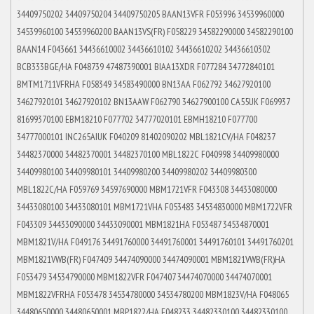
34409750202 34409750204 34409750205 BAAN13VFR F053996 34539960000
34539960100 34539960200 BAAN13VS(FR) F058229 34582290000 34582290100
BAAN14 F043661 34436610002 34436610102 34436610202 34436610302
BCB333BGE/HA F048739 47487390001 BIAA13XDR F077284 34772840101
BMTM1711VFRHA F058349 34583490000 BN13AA F062792 34627920100
34627920101 34627920102 BN13AAW F062790 34627900100 CA55UK F069937
81699370100 EBM18210 F077702 34777020101 EBMH18210 F077700
34777000101 INC265AIUK F040209 81402090202 MBL1821CV/HA F048237
34482370000 34482370001 34482370100 MBL1822C F040998 34409980000
34409980100 34409980101 34409980200 34409980202 34409980300
MBL1822C/HA F059769 34597690000 MBM1721VFR F043308 34433080000
34433080100 34433080101 MBM1721VHA F053483 34534830000 MBM1722VFR
F043309 34433090000 34433090001 MBM1821HA F053487 34534870001
MBM1821V/HA F049176 34491760000 34491760001 34491760101 34491760201
MBM1821VWB(FR) F047409 34474090000 34474090001 MBM1821VWB(FR)HA
F053479 34534790000 MBM1822VFR F047407 34474070000 34474070001
MBM1822VFRHA F053478 34534780000 34534780200 MBM1823V/HA F048065
34480650000 34480650001 MBP1822/HA F048233 34482330100 34482330100