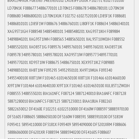
BIAA134PXUK F085363 34853630102 LAO85FF1IGUK F102731 61027310100
LD70N1K F088677 34886770101 LD70N1S F088678 34886780101 LD70N1W
F088680 34886800201 LD70N1XUK F102732 61027320100 LD85F1K F088681
34886810101 LD85F1W F088676 34886760101 LI80FF1K F088634 34886340101
XAG95T1IGH F088548 34885480101 34885480201 XAG95T1IKH F089884
34898840201 XAG95T1IWH F088565 34885650201 XAL95T1UWOJH F088552
34885520201 XAO85T1IG F089376 34893760101 34893760201 XAO85T1IK
F089378 34893780101 34893780201 XAO95T1IW F089377 34893770101
34893770201 XD95T1IW F088675 34886750101 XEX95T1IKZ F089883
34898830201 XH8T1IW F093293 34932930101 XH9T1IWUA F093340
34933400100 XI8T1IW F101465 61014650100 XI8T1IX F101466 61014660100
XI9T1IW F101464 61014640100 XI9T1IX F101463 61014630100 XUL85T1ZWOJH
F088555 34885550201 BIA161NFC F087124 58871240010 BIA16NFC F087128
58871280010 BIA16NFCS F087123 58871230011 BIAA18UA F082263
58822630012 DF4160E F102231 61022310000 DF4160W F088597 58885970100
DF5160S F088605 58886050100 DF5160W F088591 58885910100 DF5181W
F093411 58934110000 DF5181X F093409 58934090000 DF5201XRM F088606
58886060000 DF6201XR F088594 58885940200 DFE4160S F088607