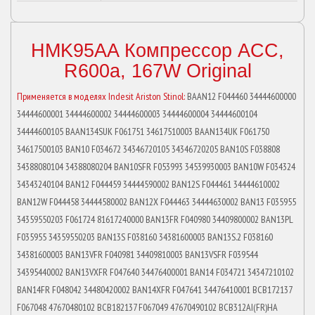
HMK95AA Компрессор ACC,
R600a, 167W Original
Применяется в моделях Indesit Ariston Stinol:
BAAN12 F044460 34444600000
34444600001 34444600002 34444600003 34444600004 34444600104
34444600105 BAAN134SUK F061751 34617510003 BAAN134UK F061750
34617500103 BAN10 F034672 34346720105 34346720205 BAN10S F038808
34388080104 34388080204 BAN10SFR F053993 34539930003 BAN10W F034324
34343240104 BAN12 F044459 34444590002 BAN12S F044461 34444610002
BAN12W F044458 34444580002 BAN12X F044463 34444630002 BAN13 F035955
34359550203 F061724 81617240000 BAN13FR F040980 34409800002 BAN13PL
F035955 34359550203 BAN13S F038160 34381600003 BAN13S.2 F038160
34381600003 BAN13VFR F040981 34409810003 BAN13VSFR F039544
34395440002 BAN13VXFR F047640 34476400001 BAN14 F034721 34347210102
BAN14FR F048042 34480420002 BAN14XFR F047641 34476410001 BCB172137
F067048 47670480102 BCB182137 F067049 47670490102 BCB312AI(FR)HA