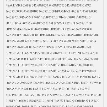
NBAA13VNX F053888 34538880000 34538880100 34538880200 F053901
34539010000 34539010100 34539010200 NBAA14VNX F053887 34538870000
34538870100 RFA52P F040210 81402100102 81402100202 81402100302
SBL1821VHA F061865 34618650100 SBL1822VHA F061871 34618710100
SBM1721VHA F069600 34696000100 SBM1811HA F061860 34618600000
34618600001 34618600002 SBM1820VHA F069562 34695620100 SBM1821VHA
F061856 34618560000 SBM1822VFRHA F061859 34618590000 SBM1823VHA
F061857 34618570000 34618570100 SBM1827VHA F064887 34648870200
STM1601VAG F062771 34627710100 STM1621VRFRHA F061894 34618940100
STM1622VRFRHA F061888 34618880100 STM1711FFAG F062772 34627720100
STM1711FFHA F061892 34618920100 STM1711HA F061882 34618820001
STM1712FFHA F061890 34618900100 STM1720VRHA F069597 34695970100
STM1723VRHA F061887 34618870100 TAAN25FR F034321 34343210003 TAAN3
F033935 34339350203 TAAN3VS F038574 34385740002 34385740002 TAN25VFR
F035357 34353570003 TIAA11 F077436 34774360100 TIAA11V F077440
34774400100 TIAA11VSL F077439 34774390100 TIAA11X F077435 34774350100
B18DFNF F066865 58668650010 B20FNF F057224 58572240010 BA20 F039220
58392200011 RMB1185SBHA F066597 58665970011 RMBA12001 F068084