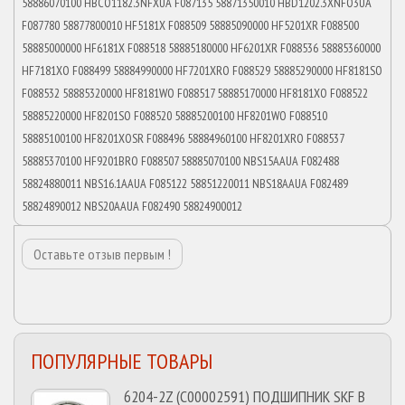
58886070100 HBCO1182.3NFXUA F087135 58871350010 HBD1202.3XNFO3UA
F087780 58877800010 HF5181X F088509 58885090000 HF5201XR F088500
58885000000 HF6181X F088518 58885180000 HF6201XR F088536 58885360000
HF7181XO F088499 58884990000 HF7201XRO F088529 58885290000 HF8181SO
F088532 58885320000 HF8181WO F088517 58885170000 HF8181XO F088522
58885220000 HF8201SO F088520 58885200100 HF8201WO F088510
58885100100 HF8201XOSR F088496 58884960100 HF8201XRO F088537
58885370100 HF9201BRO F088507 58885070100 NBS15AAUA F082488
58824880011 NBS16.1AAUA F085122 58851220011 NBS18AAUA F082489
58824890012 NBS20AAUA F082490 58824900012
Оставьте отзыв первым !
ПОПУЛЯРНЫЕ ТОВАРЫ
6204-2Z (C00002591) ПОДШИПНИК SKF В