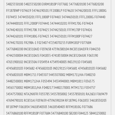
34823350100 34823350200 EXRM1810P F077682 34776820100 34776820200
FF187BWP F074619 34746190101 FF200BLP F074620 34746200101 FFFL1800G
F074453 34744530201 FFFL1800P F074463 34744630101 FFFL2000G F074440
34744400101 FFFL2000P F074441 34744410201 FFFM170G F074424
34744240101 FFFM170K F074425 34744250101 FFFM170P F074426
34744260101 FFFM180G F074423 34744230101 FFFM180P F074427
34744270201 FR298A-1 F025407 47254070255 FURM181P F077684
34776840200 INCB310AID F039658 47396580104 INCB310AIDFR F044230
47442300004 INCB310AIS F041835 47418350004 INCB320AIUK F063190
47631900102 INCB330AI F054934 47549340003 IND2911D F045681
47456810103 F045682 47456820103 IND2911S F045681 47456810103 F045682
47456820103 MBM1711 F043307 34433070002 MBM1711/HA F048230
34482300001 MBM1712HA F053494 34534940001 MBM1811 F036375
34363750002 MBM1811/HA F048217 34482170001 MTM1711 F034757
34347570002 NTA2NXFR F055785 34557850002 34557850101 RA26EU F069479
47694790101 RCB31AI F039659 47396590204 RF187MG F061853 34618530203
RF187MP F061854 34618540303 34618540403 RFFM1810G F077686
34776860100 RFFM1810P F077684 34776840100 SB200 F044123 58441230002