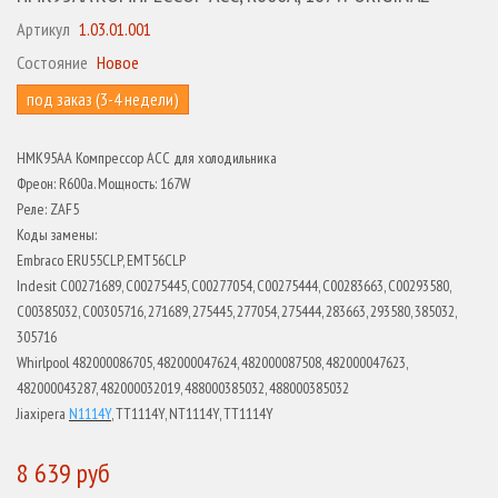
Артикул
1.03.01.001
Состояние
Новое
под заказ (3-4 недели)
HMK95AA Компрессор ACC для холодильника
Фреон: R600a. Мощность: 167W
Реле: ZAF5
Коды замены:
Embraco ERU55CLP, EMT56CLP
Indesit C00271689, C00275445, C00277054, C00275444, C00283663, C00293580,
C00385032, C00305716, 271689, 275445, 277054, 275444, 283663, 293580, 385032,
305716
Whirlpool 482000086705, 482000047624, 482000087508, 482000047623,
482000043287, 482000032019, 488000385032, 488000385032
Jiaxipera
N1114Y
, TT1114Y, NT1114Y, TT1114Y
8 639 руб