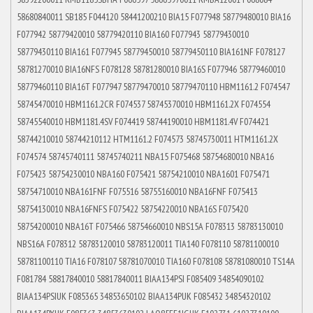
58680840011 SB185 F044120 58441200210 BIA15 F077948 58779480010 BIA16
F077942 58779420010 58779420110 BIA160 F077943 58779430010
58779430110 BIA161 F077945 58779450010 58779450110 BIA161NF F078127
58781270010 BIA16NFS F078128 58781280010 BIA16S F077946 58779460010
58779460110 BIA16T F077947 58779470010 58779470110 HBM1161.2 F074547
58745470010 HBM1161.2CR F074537 58745370010 HBM1161.2X F074554
58745540010 HBM1181.4SV F074419 58744190010 HBM1181.4V F074421
58744210010 58744210112 HTM1161.2 F074573 58745730011 HTM1161.2X
F074574 58745740111 58745740211 NBA15 F075468 58754680010 NBA16
F075423 58754230010 NBA160 F075421 58754210010 NBA1601 F075471
58754710010 NBA161FNF F075516 58755160010 NBA16FNF F075413
58754130010 NBA16FNFS F075422 58754220010 NBA16S F075420
58754200010 NBA16T F075466 58754660010 NBS15A F078313 58783130010
NBS16A F078312 58783120010 58783120011 TIA140 F078110 58781100010
58781100110 TIA16 F078107 58781070010 TIA160 F078108 58781080010 TS14A
F081784 58817840010 58817840011 BIAA134PSI F085409 34854090102
BIAA134PSIUK F085365 34853650102 BIAA134PUK F085432 34854320102