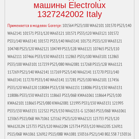
машины Electrolux
1327242002 Italy
Применяется в моделях Gorenje:
101564 PS23/100 WA62101 101570 PS23/140
WA62141 101571 PS31/120 WA63121 101571 PS33/120 WA63121 101572
PS31/140 WA63141 101572 PS33/140 WA63141 101751 PS33/120 WA63121
104748 PS23/120 WA62121 104749 PS13/12B WA61121 107465 PS23/110
WA62111 107466 PS33/130 WA63131 112863 PS31/100 WA63101 112863
PS33/100 WA63101 117239 PS23/080 WA62081 117268 PS13/12B WA61121
117269 PS21/140 WA62141 117269 PS23/140 WA62141 117270 PS31/140
WA63141 117270 PS33/140 WA63141 117281 PS23/100 WA62101 117456
PS33/120 WA63120 118084 PS13/13B WA61131 118086 PS31/130 WA63131
118086 PS33/130 WA63131 118663 PS13/06B KWA61061 118664 PS23/100
KWA62101 118665 PS23/080 KWA62081 121995 PS31/130 WA63131 121995
PS33/130 WA63131 122522 PS23/130 WA62131-G 123065 PS13/06B WA61061
123065 PS13/06B WA71061 123162 PS23/120 WA62121 123733 PS23/120
WA6120.2N 123733 PS23/120 WA6120N 123734 PS33/120 WA6120S 126911
PS13/06B WA1061 126912 PS13/08B WA1081 130316 PS21/140 802.558 7 130316