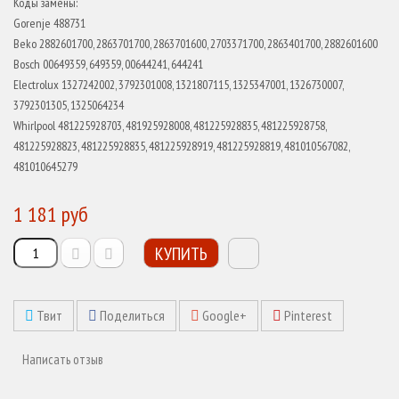
Коды замены:
Gorenje 488731
Beko 2882601700, 2863701700, 2863701600, 2703371700, 2863401700, 2882601600
Bosch 00649359, 649359, 00644241, 644241
Electrolux 1327242002, 3792301008, 1321807115, 1325347001, 1326730007,
3792301305, 1325064234
Whirlpool 481225928703, 481925928008, 481225928835, 481225928758,
481225928823, 481225928835, 481225928919, 481225928819, 481010567082,
481010645279
1 181 руб
КУПИТЬ
Твит
Поделиться
Google+
Pinterest
Написать отзыв