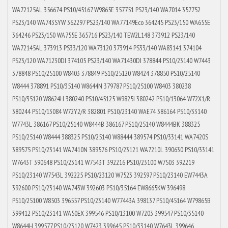
WA72125AL 356674 PS10/45167 W9865E 357751 PS23/140 WA7014 357752
PS23/140 WA743SYW 362297 PS23/140 WA77149Eco 364245 PS23/150 WA655E
364246 PS23/150 WA755E 365716 PS23/140 TEW2L148 373912 PS23/140
WA72145AL 373913 PS33/120 WA73120 373914 PS33/140 WA83141 374104
PS23/120 WA71230DI 374105 PS23/140 WA71430DI 378844 PS10/23140 W7443
378848 PS10/25100 W8403 378849 PS10/25120 W8424 378850 PS10/25140
W8444 378891 PS10/35140 W8644N 379787 PS10/25100 W8403 380238
PS10/35120 W8624H 380240 PS10/45125 W9825I 380242 PS10/13064 W72X1/R
380244 PS10/13084 W72Y2/R 382801 PS10/23140 WAE74 386164 PS10/33140
W7743L 386167 PS10/25140 W8444B 386167 PS10/25140 W8444BK 388325
PS10/25140 W8444 388325 PS10/25140 W88444 389574 PS10/33141 WA7420S
389575 PS10/23141 WA7410N 389576 PS10/23121 WA7210L 390630 PS10/33141
W7643T 390648 PS10/23141 W7543T 392216 PS10/23100 W7503 392219
PS10/23140 W7543L 392225 PS10/23120 W7523 392597 PS10/23140 EW7443A
392600 PS10/23140 WA743W 392603 PS10/35164 EW8665KW 396498
PS10/25100 W8503 396557 PS10/23140 W77443A 398137 PS10/45164 W79865B
399412 PS10/23141 WA50EX 399546 PS10/13100 W7203 399547 PS10/35140
W8644H 399577 PS10/23120 W7423 399645 PS10/33140 W7643L 399646