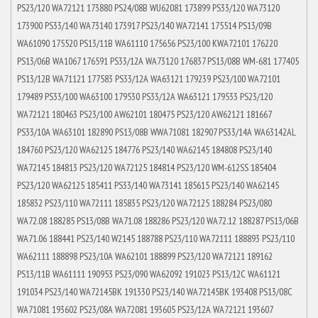
PS23/120 WA72121 173880 PS24/08B WU62081 173899 PS33/120 WA73120
173900 PS33/140 WA73140 173917 PS23/140 WA72141 175514 PS13/09B
WA61090 175520 PS13/11B WA61110 175656 PS23/100 KWA72101 176220
PS13/06B WA1067 176591 PS33/12A WA73120 176837 PS13/08B WM-681 177405
PS13/12B WA71121 177583 PS33/12A WA63121 179239 PS23/100 WA72101
179489 PS33/100 WA63100 179530 PS33/12A WA63121 179533 PS23/120
WA72121 180463 PS23/100 AW62101 180475 PS23/120 AW62121 181667
PS33/10A WA63101 182890 PS13/08B WWA71081 182907 PS33/14A WA63142AL
184760 PS23/120 WA62125 184776 PS23/140 WA62145 184808 PS23/140
WA72145 184813 PS23/120 WA72125 184814 PS23/120 WM-612SS 185404
PS23/120 WA62125 185411 PS33/140 WA73141 185615 PS23/140 WA62145
185832 PS23/110 WA72111 185835 PS23/120 WA72125 188284 PS23/080
WA72.08 188285 PS13/08B WA71.08 188286 PS23/120 WA72.12 188287 PS13/06B
WA71.06 188441 PS23/140 W2145 188788 PS23/110 WA72111 188893 PS23/110
WA62111 188898 PS23/10A WA62101 188899 PS23/120 WA72121 189162
PS13/11B WA61111 190953 PS23/090 WA62092 191023 PS13/12C WA61121
191034 PS23/140 WA72145BK 191330 PS23/140 WA72145BK 193408 PS13/08C
WA71081 193602 PS23/08A WA72081 193605 PS23/12A WA72121 193607