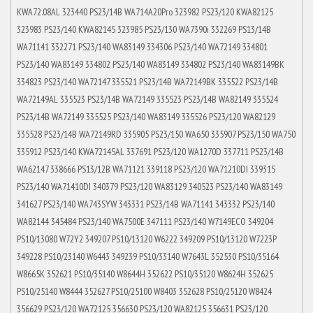
KWA72.08AL 323440 PS23/14B WA714A20Pro 323982 PS23/120 KWA82125
323983 PS23/140 KWA82145 323985 PS23/130 WA7390i 332269 PS13/14B
WA71141 332271 PS23/140 WA83149 334306 PS23/140 WA72149 334801
PS23/140 WA83149 334802 PS23/140 WA83149 334802 PS23/140 WA83149BK
334823 PS23/140 WA72147 335521 PS23/14B WA72149BK 335522 PS23/14B
WA72149AL 335523 PS23/14B WA72149 335523 PS23/14B WA82149 335524
PS23/14B WA72149 335525 PS23/140 WA83149 335526 PS23/120 WA82129
335528 PS23/14B WA72149RD 335905 PS23/150 WA650 335907 PS23/150 WA750
335912 PS23/140 KWA72145AL 337691 PS23/120 WA1270D 337711 PS23/14B
WA62147 338666 PS13/12B WA71121 339118 PS23/120 WA71210DI 339315
PS23/140 WA71410DI 340379 PS23/120 WA83129 340523 PS23/140 WA83149
341627 PS23/140 WA743SYW 343331 PS23/14B WA71141 343332 PS23/140
WA82144 345484 PS23/140 WA7500E 347111 PS23/140 W7149ECO 349204
PS10/13080 W72Y2 349207 PS10/13120 W6222 349209 PS10/13120 W7223P
349228 PS10/23140 W6443 349239 PS10/33140 W7643L 352530 PS10/35164
W8665K 352621 PS10/35140 W8644H 352622 PS10/35120 W8624H 352625
PS10/25140 W8444 352627 PS10/25100 W8403 352628 PS10/25120 W8424
356629 PS23/120 WA72125 356630 PS23/120 WA82125 356631 PS23/120