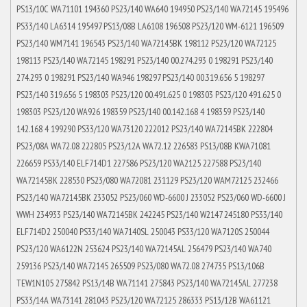
PS13/10C WA71101 194360 PS23/140 WA640 194950 PS23/140 WA72145 195496
PS33/140 LA6314 195497 PS13/08B LA6108 196508 PS23/120 WM-6121 196509
PS23/140 WM7141 196543 PS23/140 WA72145BK 198112 PS23/120 WA72125
198113 PS23/140 WA72145 198291 PS23/140 00.274.293 0 198291 PS23/140
274.293 0 198291 PS23/140 WA946 198297 PS23/140 00.319.656 5 198297
PS23/140 319.656 5 198303 PS23/120 00.491.625 0 198303 PS23/120 491.625 0
198303 PS23/120 WA926 198359 PS23/140 00.142.168 4 198359 PS23/140
142.168 4 199290 PS33/120 WA73120 222012 PS23/140 WA72145BK 222804
PS23/08A WA72.08 222805 PS23/12A WA72.12 226583 PS13/08B KWA71081
226659 PS33/140 ELF714D1 227586 PS23/120 WA2125 227588 PS23/140
WA72145BK 228530 PS23/080 WA72081 231129 PS23/120 WAM72125 232466
PS23/140 WA72145BK 233052 PS23/060 WD-6600 J 233052 PS23/060 WD-6600 J
WWH 234933 PS23/140 WA72145BK 242245 PS23/140 W2147 245180 PS33/140
ELF714D2 250040 PS33/140 WA7140SL 250043 PS33/120 WA7120S 250044
PS23/120 WA6122N 253624 PS23/140 WA72145AL 256479 PS23/140 WA740
259136 PS23/140 WA72145 265509 PS23/080 WA72.08 274735 PS13/106B
TEW1N105 275842 PS13/14B WA71141 275843 PS23/140 WA72145AL 277238
PS33/14A WA73141 281043 PS23/120 WA72125 286333 PS13/12B WA61121