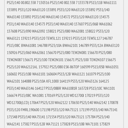
PS23/140 00.802.558 7 130316 PS23/140 802.558 7 133378 PS13/11B WA61111
133891 PS31/120 WA63120 133891 PS33/120 WA63120 133892 PS31/140
WA63140 133892 PS33/140 WA63140 134372 PS33/120 WA63120 134373
PS31/140 WA63140 134373 PS33/140 WA63140 137607 PS13/06B WA61062
137608 PS23/090 WA62092 138021 PS23/080 WA62081 138022 PS33/120
WA63121 139215 PS33/120 TEW3L121 139215 PS33/120 TEW3L127 146787
PS13/08C BWA61081 146788 PS23/10A BWA62101 146789 PS33/12A BWA63120
150926 PS23/060 WA62061 156670 PS23/080 TEW2N081 156670 PS23/080
TEW2N087 156671 PS23/100 TEW2N101 156671 PS23/100 TEW2N107 156675
PS23/120 WA62121AL 157922 PS23/080 ESK-86TOP 160599 PS13/05B WA61051
160602 PS13/10B WA61101 160604 PS13/12B WA61121 161079 PS23/100
WA62101 164088 PS23/10A KFL1000 164119 PS33/120 WA63126 164125
PS33/140 WA63146 164127 PS13/08BR WA61081R 165728 PS13/10C WA1101
166674 PS13/08C WA1081 170169 PS23/120 WD12700J 170219 PS33/120
WD12700J(LCD) 170647 PS23/120 WA62122 170650 PS23/140 WA62142 170878
PS33/120 FMRL190600 171198 PS33/120 WA73121 171199 PS33/140 WA73141
171548 PS33/140 WA73141 171554 PS33/120 WA73121 173784 PS23/140
WA62141 173827 PS13/12B WA71121 173828 PS13/10B WA71101 173829