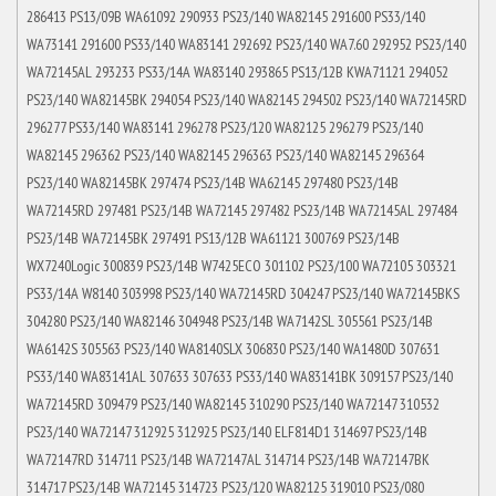
286413 PS13/09B WA61092 290933 PS23/140 WA82145 291600 PS33/140
WA73141 291600 PS33/140 WA83141 292692 PS23/140 WA7.60 292952 PS23/140
WA72145AL 293233 PS33/14A WA83140 293865 PS13/12B KWA71121 294052
PS23/140 WA82145BK 294054 PS23/140 WA82145 294502 PS23/140 WA72145RD
296277 PS33/140 WA83141 296278 PS23/120 WA82125 296279 PS23/140
WA82145 296362 PS23/140 WA82145 296363 PS23/140 WA82145 296364
PS23/140 WA82145BK 297474 PS23/14B WA62145 297480 PS23/14B
WA72145RD 297481 PS23/14B WA72145 297482 PS23/14B WA72145AL 297484
PS23/14B WA72145BK 297491 PS13/12B WA61121 300769 PS23/14B
WX7240Logic 300839 PS23/14B W7425ECO 301102 PS23/100 WA72105 303321
PS33/14A W8140 303998 PS23/140 WA72145RD 304247 PS23/140 WA72145BKS
304280 PS23/140 WA82146 304948 PS23/14B WA7142SL 305561 PS23/14B
WA6142S 305563 PS23/140 WA8140SLX 306830 PS23/140 WA1480D 307631
PS33/140 WA83141AL 307633 307633 PS33/140 WA83141BK 309157 PS23/140
WA72145RD 309479 PS23/140 WA82145 310290 PS23/140 WA72147 310532
PS23/140 WA72147 312925 312925 PS23/140 ELF814D1 314697 PS23/14B
WA72147RD 314711 PS23/14B WA72147AL 314714 PS23/14B WA72147BK
314717 PS23/14B WA72145 314723 PS23/120 WA82125 319010 PS23/080