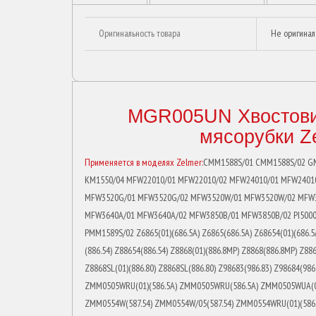
Оригинальность товара
Не оригинал
MGR005UN Хвостови
мясорубки Z
Применяется в моделях Zelmer:
CMM1588S/01 CMM1588S/02 GMM1054S/01 KM1500/01 KM1500/02 KM1500/03 KM1500/04 KM1550/01 KM1550/02 KM1550/03 KM1550/04 MFW22010/01 MFW22010/02 MFW24010/01 MFW24010/02 MFW24050/01 MFW24050/02 MFW26070/01 MFW26070/02 MFW3502W/01 MFW3502W/02 MFW3520G/01 MFW3520G/02 MFW3520W/01 MFW3520W/02 MFW3540W/01 MFW3540W/02 MFW3630A/01 MFW3630A/02 MFW3630I/01 MFW3630I/02 MFW3640A/01 MFW3640A/02 MFW3850B/01 MFW3850B/02 PI5000/01 PI5000/02 PI5000/03 PI7000/01 PMM1584S/01 PMM1584S/02 PMM1584S/03 PMM1589S/01 PMM1589S/02 Z6865(01)(686.5A) Z6865(686.5A) Z68654(01)(686.5A) Z68654(686.5A) Z6865A(01)(686.5A) Z6865A(686.5A) Z8865(01)(886.5) Z8865(886.5) Z88654(01)(886.54) Z88654(886.54) Z8868(01)(886.8MP) Z8868(886.8MP) Z88684MP(01)(886.84MP) Z88684MP(886.84MP) Z88684SL(01)(886.84SL) Z88684SL(886.84SL) Z8868SL(01)(886.80) Z8868SL(886.80) Z98683(986.83) Z98684(986.84) Z98685(986.85) Z98686(986.86) ZMM0505W(01)(586.5A) ZMM0505W(586.5A) ZMM0505WRU(01)(586.5A) ZMM0505WRU(586.5A) ZMM0505WUA(01)(586.5A) ZMM0505WUA(586.5A) ZMM0554W(01)(587.54) ZMM0554W(02)(587.54) ZMM0554W(587.54) ZMM0554W/05(587.54) ZMM0554WRU(01)(586.5A) ZMM0554WRU(02)(586.5A) ZMM0554WRU(586.54) ZMM0554WUA(01)(586.5A) ZMM0554WUA(02)(586.5A) ZMM0554WUA(586.54A) ZMM0705BRU(01)(686.5) ZMM0705BRU(686.5) ZMM0705WRU(01)(686.5) ZMM0705WRU(686.5) ZMM0805BRU(01)(687.5) ZMM0805BRU(02)(687.5) ZMM0805BRU(687.5) ZMM0805BUA(01)(687.5) ZMM0805BUA(02)(687.5) ZMM0805BUA(687.5) ZMM0805W(01)(687.5) ZMM0805W(02)(687.5) ZMM0805W(687.5) ZMM0805WRU(01)(687.5) ZMM0805WRU(02)(687.5) ZMM0805WRU(687.5) ZMM0805WRU/05(687.5) ZMM0805WUA(01)(687.5) ZMM0805WUA(02)(687.5) ZMM0805WUA(687.5) ZMM0815W(01)(687.5A) ZMM0815W(02)(687.5A) ZMM0815W(687.5A) ZMM0815W/05(687.5A) ZMM0854W(01)(687.54) ZMM0854W(02)(687.54) ZMM0854W(687.54) ZMM0854W/05(687.54) ZMM0854WRU(01)(687.54) ZMM0854WRU(02)(687.54) ZMM0854WRU(687.54) ZMM0854WRU/05(687.54) ZMM0854WUA(01)(687.54) ZMM0854WUA(02)(687.54) ZMM0854WUA(687.54) ZMM0854WUA/05(687.54) ZMM0905DRU(01)(886.5) ZMM0905DRU(886.5) ZMM0905ERU(01)(886.5) ZMM0905ERU(886.5) ZMM0905SRU(01)(886.5) ZMM0905SRU(886.5) ZMM0908GRU(01)(886.8MP) ZMM0908GRU(886.8MP) ZMM0908SRU(01)(886.8MP) ZMM0908SRU(886.8MP) ZMM0908XRU(01)(886.8) ZMM0908XRU(886.8) ZMM0954SRU(01)(886.54) ZMM0954SRU(886.54) ZMM0954XRU(01)(886.54) ZMM0954XRU(886.54) ZMM0983SRU(01)(886.83) ZMM0983SRU(886.83) ZMM0983SUA(01)(886.83) ZMM0983SUA(886.83) ZMM0984SRU(01)(886.84MP) ZMM0984SRU(886.84MP) ZMM1005BRU(01)(887.5) ZMM1005BRU(02)(887.5) ZMM1005BRU(887.5) ZMM1005BUA(01)(887.5) ZMM1005BUA(02)(887.5) ZMM1005BU