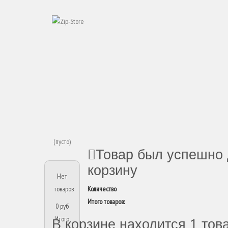
(пусто)
Товар был успешно 
корзину
Нет
товаров
Количество
Итого товаров:
0 руб
Итого,
В корзине находится 1 тов