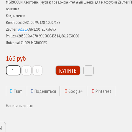
MGR005UN Хвостовик (муфта) предохранительный шнека для мясорубки Zelmer Phi
оригинал
Код замены:
Bosch
00630701
00792328,
10007188
Zelmer
861203
, 86.1203, ZL756993
Philips 420306564070, 996500043314, 8612030000
Universal ZL009, MGR000PS
163 руб
КУПИТЬ
Твит
Поделиться
Google+
Pinterest
Написать отзыв
Ы