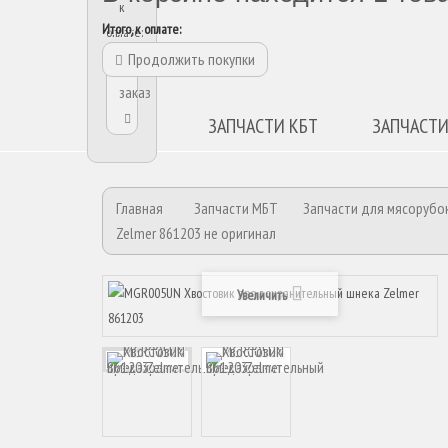
к
Итого, к оплате:
оплате:
Продолжить покупки
Оформить
заказ
ЗАПЧАСТИ КБТ
ЗАПЧАСТИ
Главная
Запчасти МБТ
Запчасти для мясорубо
Zelmer 861203 не оригинал
Увеличить